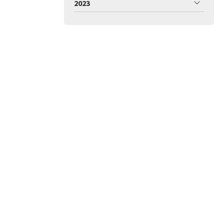
2023
án
ío
Garantía y devoluciones