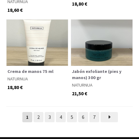
NATURNUA
18,80 €
18,60 €
Crema de manos 75 ml
Jabón exfoliante (pies y
manos) 300 gr
NATURNUA
NATURNUA
18,80 €
21,50 €
1
2
3
4
5
6
7