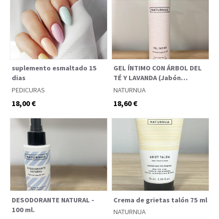
suplemento esmaltado 15
GEL ÍNTIMO CON ÁRBOL DEL
dias
TÉ Y LAVANDA (Jabón
líquido) - 200 ml.
PEDICURAS
NATURNUA
18,00 €
18,60 €
DESODORANTE NATURAL -
Crema de grietas talón 75 ml
100 ml.
NATURNUA