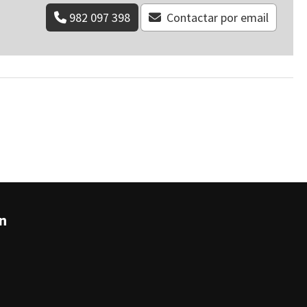
982 097 398
Contactar por email
án