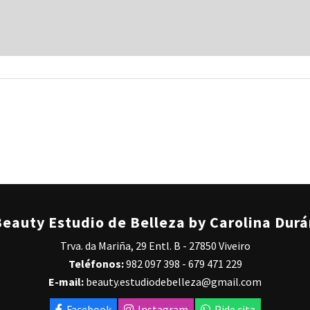
eauty Estudio de Belleza by Carolina Dur
Trva. da Mariña, 29 Entl. B - 27850 Viveiro
Teléfonos:
982 097 398
-
679 471 229
E-mail:
beauty.estudiodebelleza@gmail.com
Facebook
Instagram
Pide cita