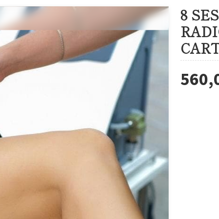
8 SE
RADI
CAR
560,