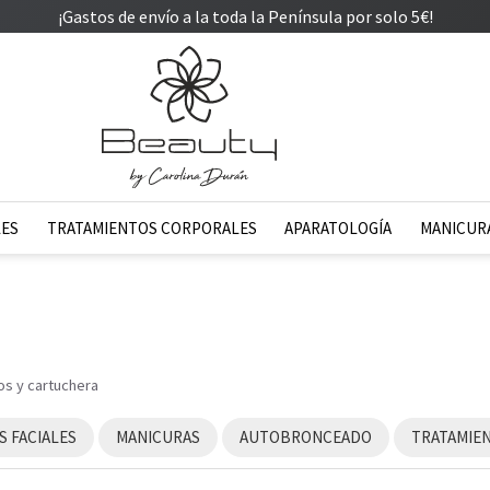
¡Gastos de envío a la toda la Península por solo 5€!
LES
TRATAMIENTOS CORPORALES
APARATOLOGÍA
MANICURA
os y cartuchera
 FACIALES
MANICURAS
AUTOBRONCEADO
TRATAMIE