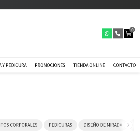
0
 Y PEDICURA
PROMOCIONES
TIENDA ONLINE
CONTACTO
NTOS CORPORALES
PEDICURAS
DISEÑO DE MIRADA
RI