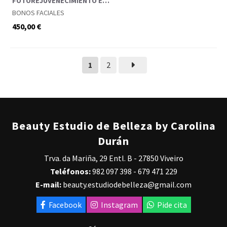
FOTOREJUVENECIMIENTO EN
CUELLO Y ESCOTE
BONOS FACIALES
450,00 €
1
2
Beauty Estudio de Belleza by Carolina
Durán
Trva. da Mariña, 29 Entl. B - 27850 Viveiro
Teléfonos:
982 097 398
-
679 471 229
E-mail:
beauty.estudiodebelleza@gmail.com
Facebook
Instagram
Pide cita