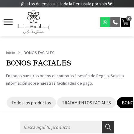
¡Gastos de envío a la toda la Península por solo 5€!
0
Inicio
BONOS FACIALES
BONOS FACIALES
En todos nuestros bonos encontraras 1 sesión de Regalo. Solicita
información sobre nuestras facilidades de pago.
Todos los productos
TRATAMIENTOS FACIALES
BONOS