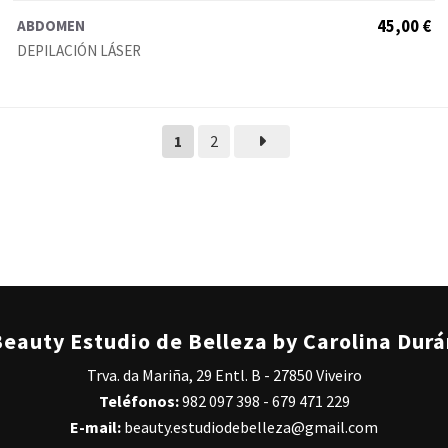
ABDOMEN
45,00 €
DEPILACIÓN LÁSER
1
2
eauty Estudio de Belleza by Carolina Dur
Trva. da Mariña, 29 Entl. B - 27850 Viveiro
Teléfonos:
982 097 398
-
679 471 229
E-mail:
beauty.estudiodebelleza@gmail.com