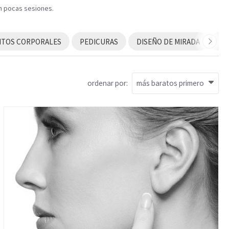
en pocas sesiones.
NTOS CORPORALES
PEDICURAS
DISEÑO DE MIRADA
RI
ordenar por: