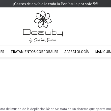
¡Gastos de envío a la toda la Península por solo 5€!
LES
TRATAMIENTOS CORPORALES
APARATOLOGÍA
MANICURA
tro del mundo de la depilación láser. Se trata de un sistema que aporta mú