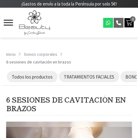
¡Gastos de envío a la toda la Península por solo 5€!
0
inicio
bonos corporales
6 sesiones de cavitación en brazos
Todos los productos
TRATAMIENTOS FACIALES
BONOS
6 SESIONES DE CAVITACIÓN EN
BRAZOS