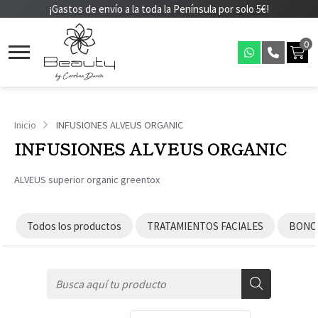
¡Gastos de envío a la toda la Península por solo 5€!
0
Inicio
INFUSIONES ALVEUS ORGANIC
INFUSIONES ALVEUS ORGANIC
ALVEUS superior organic greentox
Todos los productos
TRATAMIENTOS FACIALES
BONOS