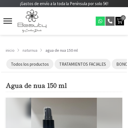
¡Gastos de envío a la toda la Península por solo 5€!
0
inicio
naturnua
agua de nua 150 ml
Todos los productos
TRATAMIENTOS FACIALES
BONOS
Agua de nua 150 ml