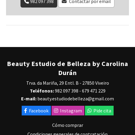
982 097 398
Contactar por email
Beauty Estudio de Belleza by Carolina
Durán
Trva. da Mariña, 29 Entl. B - 27850 Viveiro
Teléfonos:
982 097 398
-
679 471 229
E-mail:
beauty.estudiodebelleza@gmail.com
Facebook
Instagram
Pide cita
Cómo comprar
Condiciones generales de contratación