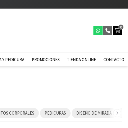
0
 Y PEDICURA
PROMOCIONES
TIENDA ONLINE
CONTACTO
NTOS CORPORALES
PEDICURAS
DISEÑO DE MIRADA
RI