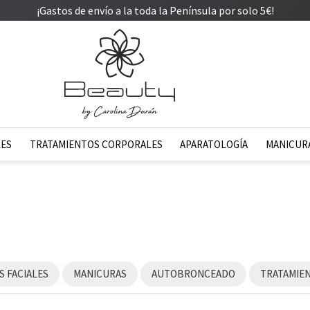
¡Gastos de envío a la toda la Península por solo 5€!
LES
TRATAMIENTOS CORPORALES
APARATOLOGÍA
MANICURA
 FACIALES
MANICURAS
AUTOBRONCEADO
TRATAMIE