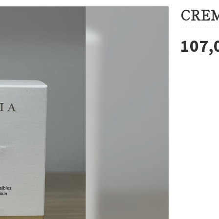
CRE
107,