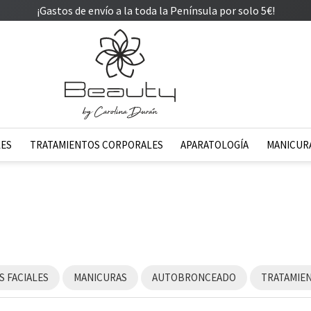
¡Gastos de envío a la toda la Península por solo 5€!
LES
TRATAMIENTOS CORPORALES
APARATOLOGÍA
MANICURA
 FACIALES
MANICURAS
AUTOBRONCEADO
TRATAMIE