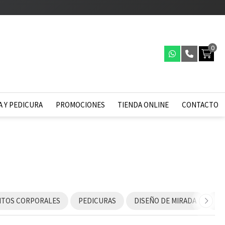
0
 Y PEDICURA
PROMOCIONES
TIENDA ONLINE
CONTACTO
NTOS CORPORALES
PEDICURAS
DISEÑO DE MIRADA
RI