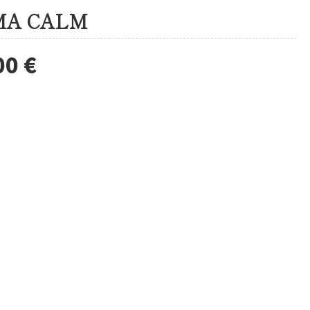
MA CALM
00 €