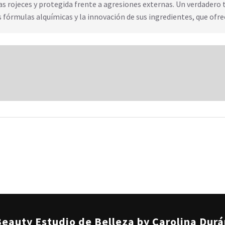
as rojeces y protegida frente a agresiones externas. Un verdadero 
as fórmulas alquímicas y la innovación de sus ingredientes, que of
eauty Estudio de Belleza by Carolina Dur