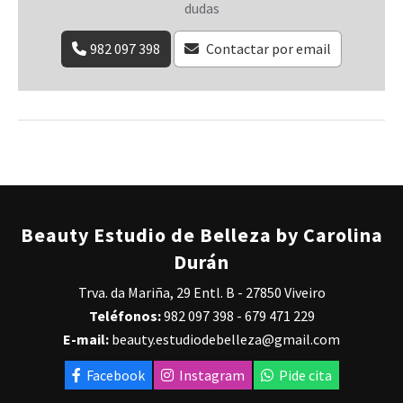
dudas
982 097 398
Contactar por email
Beauty Estudio de Belleza by Carolina
Durán
Trva. da Mariña, 29 Entl. B - 27850 Viveiro
Teléfonos:
982 097 398
-
679 471 229
E-mail:
beauty.estudiodebelleza@gmail.com
Facebook
Instagram
Pide cita