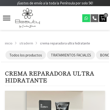
¡Gastos de envío a la toda la Península por solo 5€!
0
inicio
straderm
crema reparadora ultra hidratante
Todos los productos
TRATAMIENTOS FACIALES
BONOS
CREMA REPARADORA ULTRA
HIDRATANTE