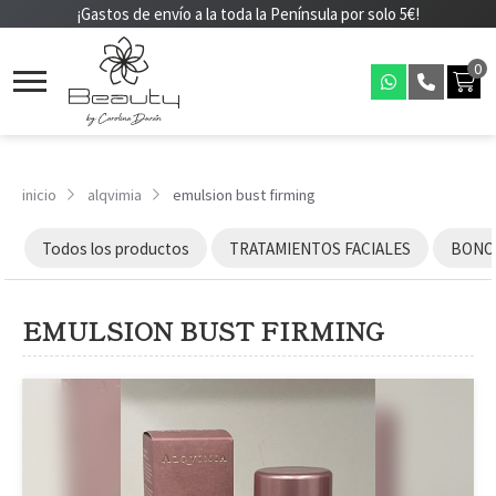
¡Gastos de envío a la toda la Península por solo 5€!
0
inicio
alqvimia
emulsion bust firming
Todos los productos
TRATAMIENTOS FACIALES
BONOS
EMULSION BUST FIRMING