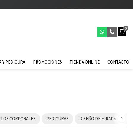
0
 Y PEDICURA
PROMOCIONES
TIENDA ONLINE
CONTACTO
NTOS CORPORALES
PEDICURAS
DISEÑO DE MIRADA
RI