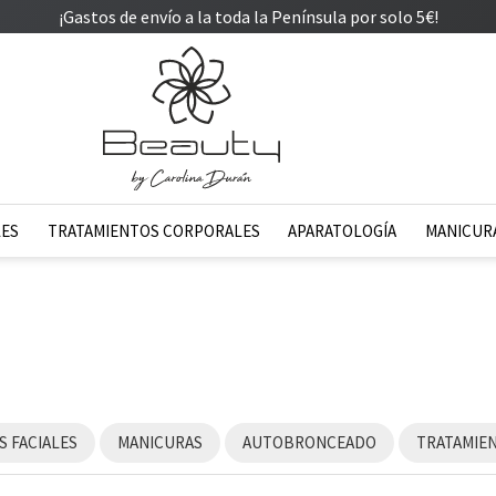
¡Gastos de envío a la toda la Península por solo 5€!
LES
TRATAMIENTOS CORPORALES
APARATOLOGÍA
MANICURA
 FACIALES
MANICURAS
AUTOBRONCEADO
TRATAMIE