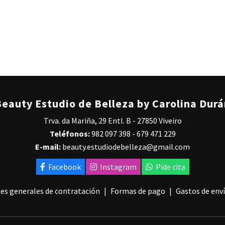
eauty Estudio de Belleza by Carolina Dur
Trva. da Mariña, 29 Entl. B - 27850 Viveiro
Teléfonos:
982 097 398
-
679 471 229
E-mail:
beauty.estudiodebelleza@gmail.com
Facebook
Instagram
Pide cita
es generales de contratación
Formas de pago
Gastos de env