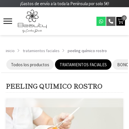
¡Gastos de envío a la toda la Península por solo 5€!
0
inicio
tratamientos faciales
peeling químico rostro
Todos los productos
TRATAMIENTOS FACIALES
BONOS
PEELING QUÍMICO ROSTRO