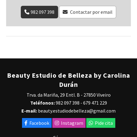
982 097 398
Contactar por email
Beauty Estudio de Belleza by Carolina
Durán
Trva. da Mariña, 29 Entl. B - 27850 Viveiro
Teléfonos:
982 097 398
-
679 471 229
E-mail:
beauty.estudiodebelleza@gmail.com
Facebook
Instagram
Pide cita