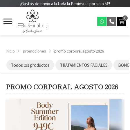
¡Gastos de envío a la toda la Península por solo 5€!
0
inicio
promociones
promo corporal agosto 2026
Todos los productos
TRATAMIENTOS FACIALES
BONOS
PROMO CORPORAL AGOSTO 2026