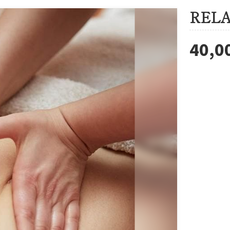
RELA
40,0