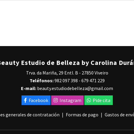
eauty Estudio de Belleza by Carolina Dur
Trva. da Mariña, 29 Entl. B - 27850 Viveiro
Teléfonos:
982 097 398
-
679 471 229
E-mail:
beauty.estudiodebelleza@gmail.com
Facebook
Instagram
Pide cita
es generales de contratación
Formas de pago
Gastos de env