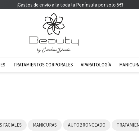
¡Gastos de envío a la toda la Península por solo 5€!
LES
TRATAMIENTOS CORPORALES
APARATOLOGÍA
MANICURA
 FACIALES
MANICURAS
AUTOBRONCEADO
TRATAMIE