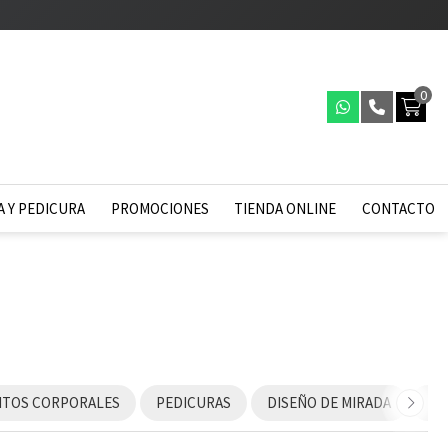
0
 Y PEDICURA
PROMOCIONES
TIENDA ONLINE
CONTACTO
NTOS CORPORALES
PEDICURAS
DISEÑO DE MIRADA
RI