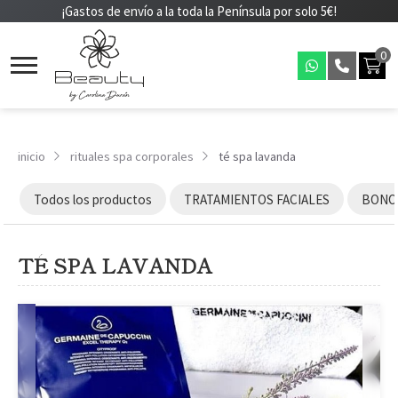
¡Gastos de envío a la toda la Península por solo 5€!
0
inicio
rituales spa corporales
té spa lavanda
Todos los productos
TRATAMIENTOS FACIALES
BONOS
TÉ SPA LAVANDA