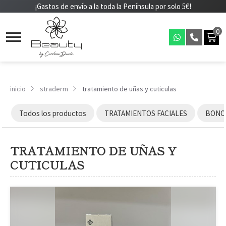
¡Gastos de envío a la toda la Península por solo 5€!
0
inicio
straderm
tratamiento de uñas y cuticulas
Todos los productos
TRATAMIENTOS FACIALES
BONOS
TRATAMIENTO DE UÑAS Y
CUTICULAS